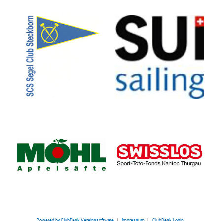
Powered by ClubDesk Vereinssoftware
|
Impressum
|
ClubDesk Login