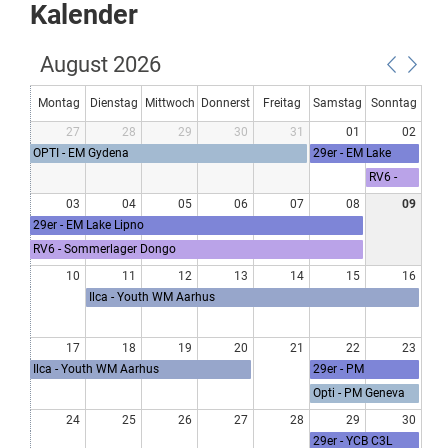
Kalender
August 2026
Montag
Dienstag
Mittwoch
Donnerst
Freitag
Samstag
Sonntag
27
28
29
30
31
01
02
ag
OPTI - EM Gydena
29er - EM Lake
Lipno
RV6 -
Sommerl
03
04
05
06
07
08
09
ager
29er - EM Lake Lipno
Dongo
RV6 - Sommerlager Dongo
10
11
12
13
14
15
16
Ilca - Youth WM Aarhus
17
18
19
20
21
22
23
Ilca - Youth WM Aarhus
29er - PM
Neuchâtel
Opti - PM Geneva
24
25
26
27
28
29
30
29er - YCB C3L