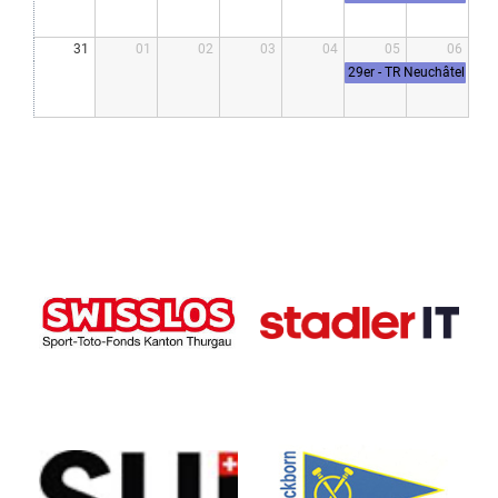
iCup 2026 anstelle
Training
31
01
02
03
04
05
06
29er - TR Neuchâtel